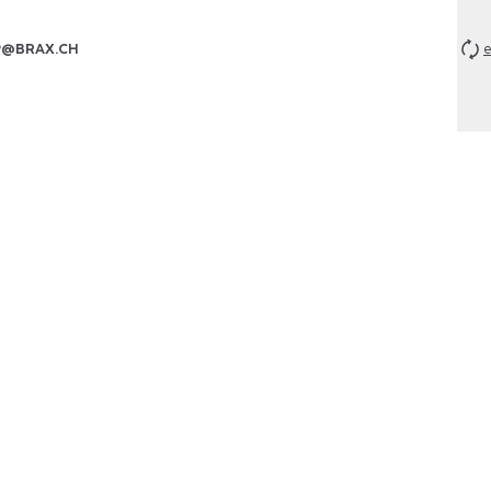
P@BRAX.CH
e