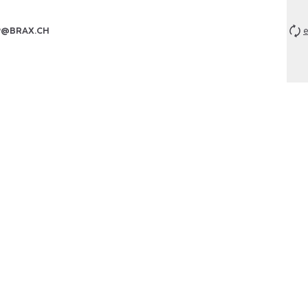
P@BRAX.CH
e