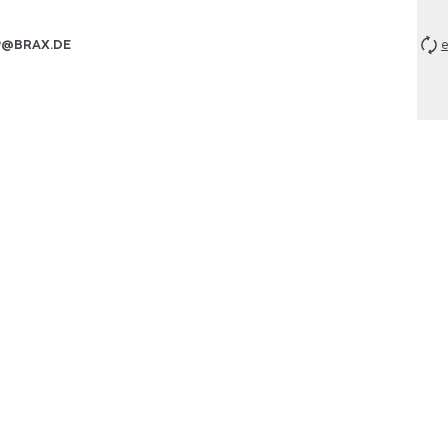
P@BRAX.DE
e