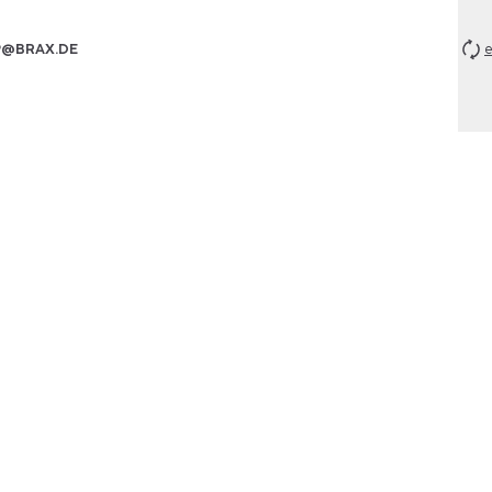
P@BRAX.DE
e