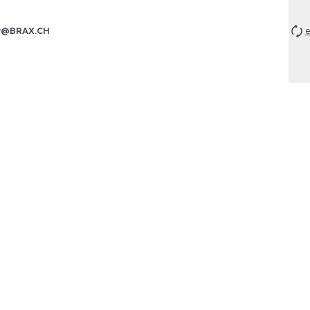
P@BRAX.CH
e