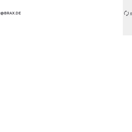
P@BRAX.DE
e