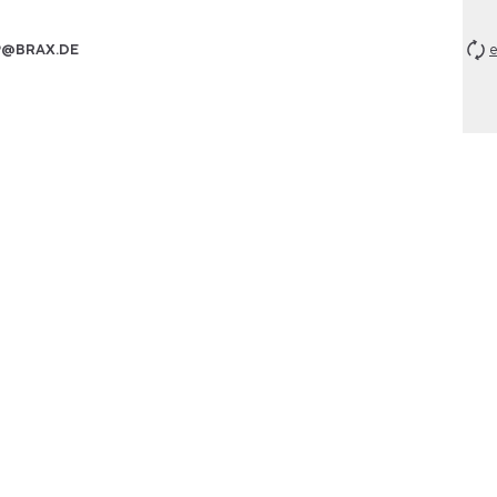
P@BRAX.DE
e