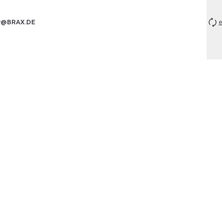
P@BRAX.DE
e