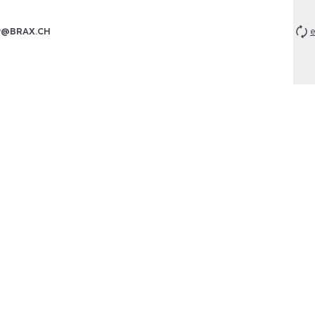
P@BRAX.CH
e