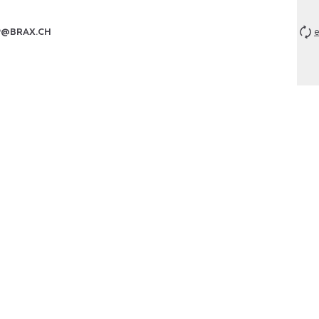
P@BRAX.CH
e