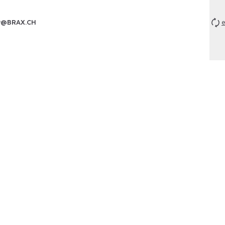
P@BRAX.CH
e