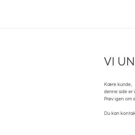
VI U
Kære kunde,
denne side er i
Prøv igen om e
Du kan kontak