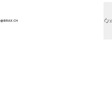
P@BRAX.CH
V