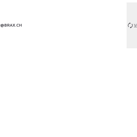
P@BRAX.CH
V