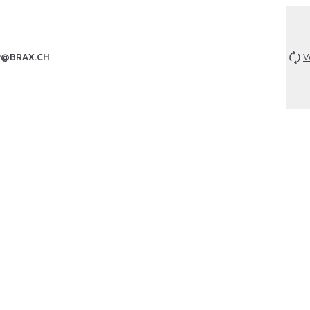
P@BRAX.CH
V