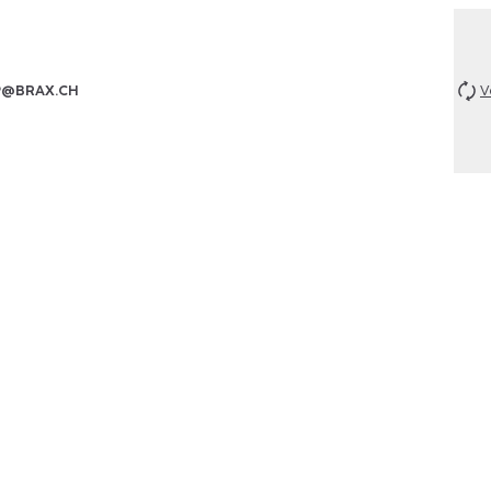
P@BRAX.CH
V