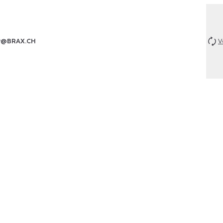
P@BRAX.CH
V