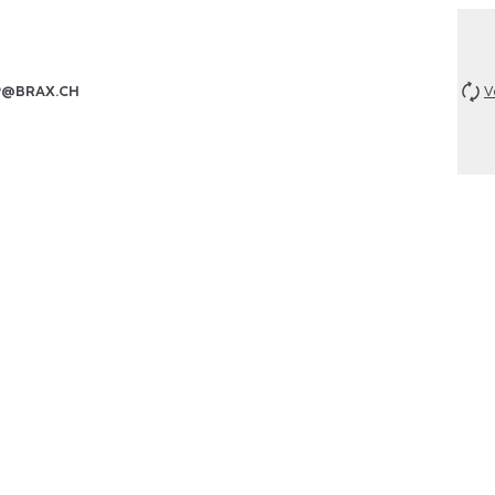
P@BRAX.CH
V