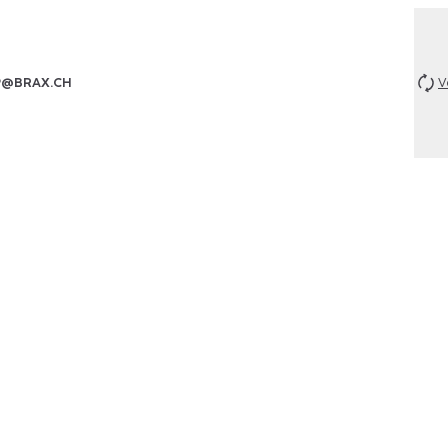
P@BRAX.CH
V