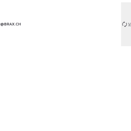
P@BRAX.CH
V