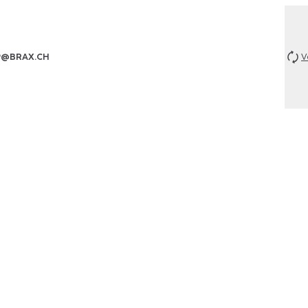
P@BRAX.CH
V