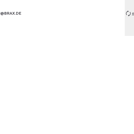
P@BRAX.DE
e