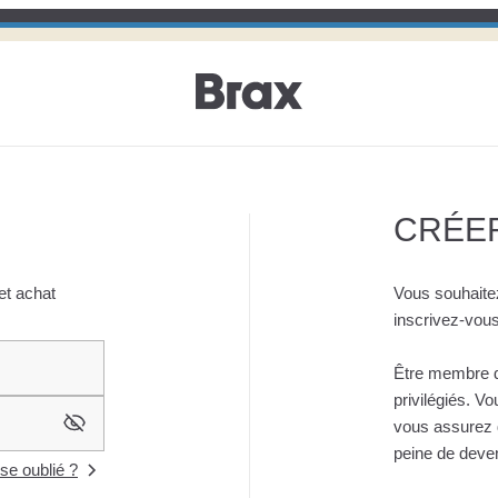
CRÉE
et achat
Vous souhaitez
inscrivez-vous 
Être membre du
privilégiés. V
vous assurez d
peine de deve
se oublié ?